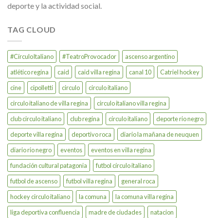
deporte y la actividad social.
TAG CLOUD
#CírculoItaliano
#TeatroProvocador
ascenso argentino
atlético regina
caid
caid villa regina
canal 10
Catriel hockey
cine
cipolletti
circulo
circulo italiano
circulo italiano de villa regina
circulo italiano villa regina
club circulo italiano
club regina
círculo italiano
deporte rio negro
deporte villa regina
deportivo roca
diario la mañana de neuquen
diario rio negro
eventos
eventos en villa regina
fundación cultural patagonia
futbol círculo italiano
futbol de ascenso
futbol villa regina
general roca
hockey circulo italiano
la comuna
la comuna villa regina
liga deportiva confluencia
madre de ciudades
natacion