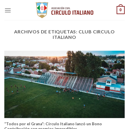
Saltar
0
al
contenido
ARCHIVOS DE ETIQUETAS:
CLUB CIRCULO
ITALIANO
“Todos por el Grana”: Círculo Italiano lanzó un Bono
Contribución con premios imperdibles