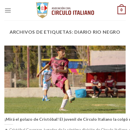
Saltar
0
al
contenido
ARCHIVOS DE ETIQUETAS:
DIARIO RIO NEGRO
¡Mirá el golazo de Cristóbal! El juvenil de Círculo Italiano la colgó
🔥 Cristóbal Caverzan, jugador de la séptima división de Círculo Italiano,