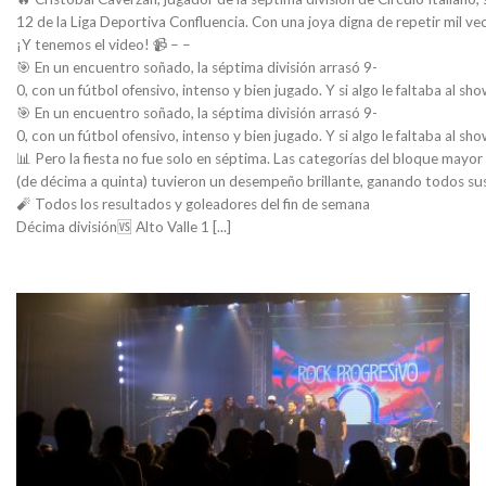
12 de la Liga Deportiva Confluencia. Con una joya digna de repetir mil vec
¡Y tenemos el video! 📹 – –
🎯 En un encuentro soñado, la séptima división arrasó 9-
0, con un fútbol ofensivo, intenso y bien jugado. Y si algo le faltaba al s
🎯 En un encuentro soñado, la séptima división arrasó 9-
0, con un fútbol ofensivo, intenso y bien jugado. Y si algo le faltaba al s
📊 Pero la fiesta no fue solo en séptima. Las categorías del bloque mayor
(de décima a quinta) tuvieron un desempeño brillante, ganando todos sus 
🧨 Todos los resultados y goleadores del fin de semana
Décima división🆚 Alto Valle 1 [...]