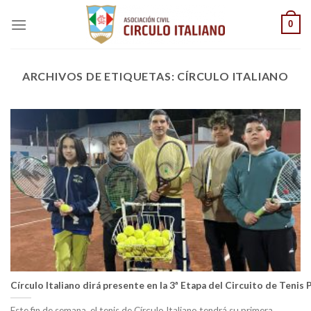
Saltar
0
al
contenido
ARCHIVOS DE ETIQUETAS:
CÍRCULO ITALIANO
Círculo Italiano dirá presente en la 3ª Etapa del Circuito de Tenis
Este fin de semana, el tenis de Círculo Italiano tendrá su primera