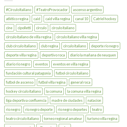
#CírculoItaliano
#TeatroProvocador
ascenso argentino
atlético regina
caid
caid villa regina
canal 10
Catriel hockey
cine
cipolletti
circulo
circulo italiano
circulo italiano de villa regina
circulo italiano villa regina
club circulo italiano
club regina
círculo italiano
deporte rio negro
deporte villa regina
deportivo roca
diario la mañana de neuquen
diario rio negro
eventos
eventos en villa regina
fundación cultural patagonia
futbol círculo italiano
futbol de ascenso
futbol villa regina
general roca
hockey circulo italiano
la comuna
la comuna villa regina
liga deportiva confluencia
madre de ciudades
natacion
rio negro
rio negro deporte
rio negro deportes
teatro
teatro circulo italiano
torneo regional amateur
turismo villa regina