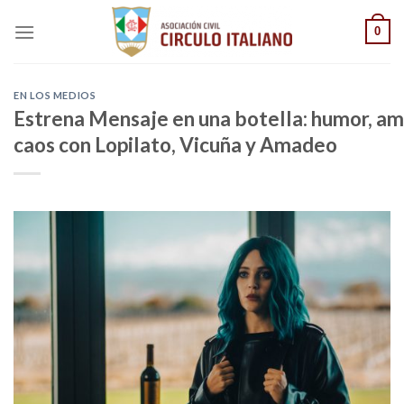
Saltar
0
al
contenido
EN LOS MEDIOS
Estrena Mensaje en una botella: humor, am
caos con Lopilato, Vicuña y Amadeo