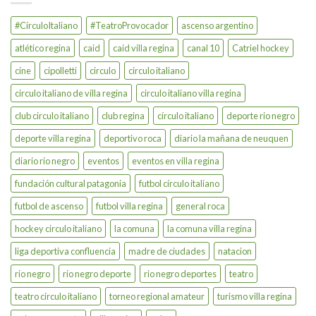
#CírculoItaliano
#TeatroProvocador
ascenso argentino
atlético regina
caid
caid villa regina
canal 10
Catriel hockey
cine
cipolletti
circulo
circulo italiano
circulo italiano de villa regina
circulo italiano villa regina
club circulo italiano
club regina
círculo italiano
deporte rio negro
deporte villa regina
deportivo roca
diario la mañana de neuquen
diario rio negro
eventos
eventos en villa regina
fundación cultural patagonia
futbol círculo italiano
futbol de ascenso
futbol villa regina
general roca
hockey circulo italiano
la comuna
la comuna villa regina
liga deportiva confluencia
madre de ciudades
natacion
rio negro
rio negro deporte
rio negro deportes
teatro
teatro circulo italiano
torneo regional amateur
turismo villa regina