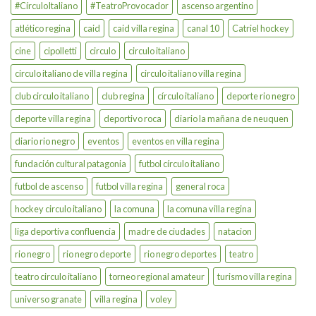
#CírculoItaliano
#TeatroProvocador
ascenso argentino
atlético regina
caid
caid villa regina
canal 10
Catriel hockey
cine
cipolletti
circulo
circulo italiano
circulo italiano de villa regina
circulo italiano villa regina
club circulo italiano
club regina
círculo italiano
deporte rio negro
deporte villa regina
deportivo roca
diario la mañana de neuquen
diario rio negro
eventos
eventos en villa regina
fundación cultural patagonia
futbol círculo italiano
futbol de ascenso
futbol villa regina
general roca
hockey circulo italiano
la comuna
la comuna villa regina
liga deportiva confluencia
madre de ciudades
natacion
rio negro
rio negro deporte
rio negro deportes
teatro
teatro circulo italiano
torneo regional amateur
turismo villa regina
universo granate
villa regina
voley