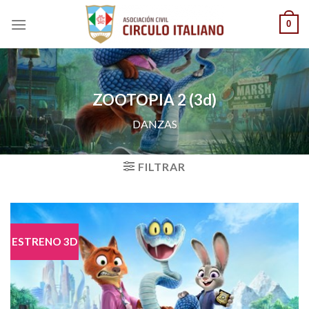
Saltar
0
al
contenido
ZOOTOPIA 2 (3d)
DANZAS
FILTRAR
ESTRENO 3D