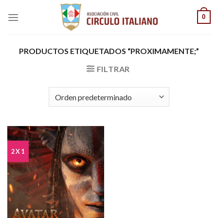
Saltar
0
al
contenido
PRODUCTOS ETIQUETADOS “PROXIMAMENTE;”
FILTRAR
2 X 1