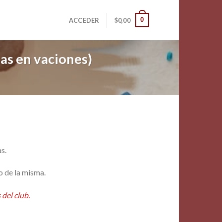
0
ACCEDER
$
0,00
as en vaciones)
s.
o de la misma.
del club.