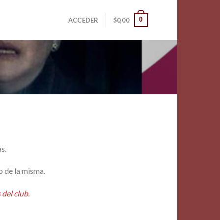
0
ACCEDER
$
0,00
s.
o de la misma.
del club.