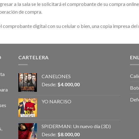
resar a la sala se le solicitará el comprobante de su compra online
operación de compra.
l comprobante digital con su celular o bien, una copia impresa del
O
CARTELERA
EN
rta
Cali
CANELONES
Desde:
$
4.000,00
Bot
para
Def
YO NARCISO
ses
SPIDERMAN: Un nuevo día (3D)
,
Desde:
$
8.000,00