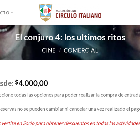
ACTO
El conjuro 4: los ultimos ritos
CINE
/
COMERCIAL
sde:
4.000,00
$
ccione todas las opciones para poder realizar la compra de entrada
reservas no se pueden cambiar ni cancelar una vez realizado el pag
rnative:
vertite en Socio para obtener descuentos en todas las actividades 