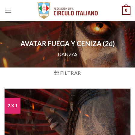
Saltar
0
al
contenido
AVATAR FUEGA Y CENIZA (2d)
DANZAS
FILTRAR
2 X 1