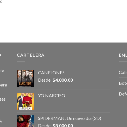
no
O
CARTELERA
EN
rta
Cali
CANELONES
Desde:
$
4.000,00
Bot
para
Def
YO NARCISO
ses
SPIDERMAN: Un nuevo día (3D)
,
Desde:
$
8.000,00