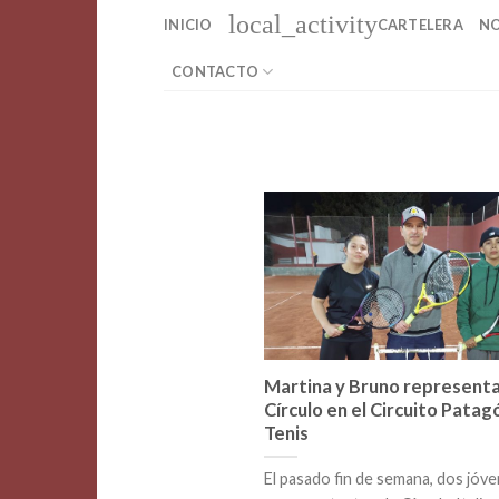
Saltar
local_activity
INICIO
CARTELERA
NO
al
contenido
CONTACTO
Martina y Bruno representa
Círculo en el Circuito Patag
Tenis
El pasado fin de semana, dos jóv