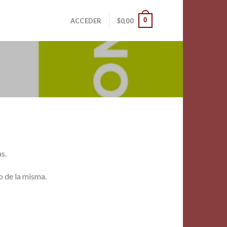
0
ACCEDER
$
0,00
s.
o de la misma.