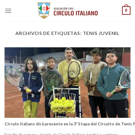
Saltar
0
al
contenido
ARCHIVOS DE ETIQUETAS:
TENIS JUVENIL
Círculo Italiano dirá presente en la 3ª Etapa del Circuito de Tenis
Este fin de semana, el tenis de Círculo Italiano tendrá su primera