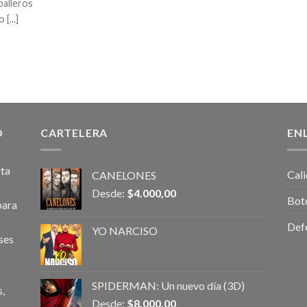
balleros
[...]
O
CARTELERA
EN
rta
Cali
CANELONES
Desde:
$
4.000,00
Bot
para
Def
YO NARCISO
ses
SPIDERMAN: Un nuevo día (3D)
,
Desde:
$
8.000,00