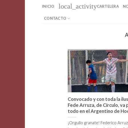
Saltar
local_activity
INICIO
CARTELERA
NO
al
contenido
CONTACTO
Convocado y con toda la ilus
Fede Arruza, de Círculo, va 
todo en el Argentino de Ho
¡Orgullo granate! Federico Arruz