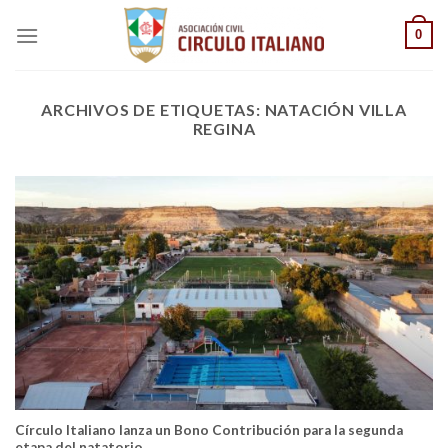
Saltar
0
al
contenido
ARCHIVOS DE ETIQUETAS:
NATACIÓN VILLA
REGINA
Círculo Italiano lanza un Bono Contribución para la segunda
etapa del natatorio