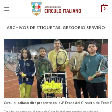
Saltar
0
al
contenido
ARCHIVOS DE ETIQUETAS:
GREGORIO SERVIÑO
Círculo Italiano dirá presente en la 3ª Etapa del Circuito de Tenis
Este fin de semana, el tenis de Círculo Italiano tendrá su primera