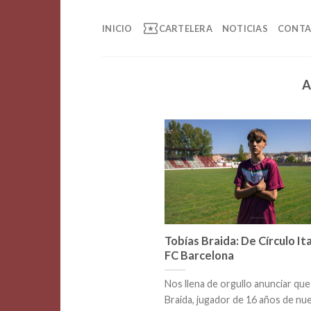
Saltar
local_activity
al
INICIO
CARTELERA
NOTICIAS
CONT
contenido
A
Tobías Braida: De Círculo Ita
FC Barcelona
Nos llena de orgullo anunciar que
Braida, jugador de 16 años de nu