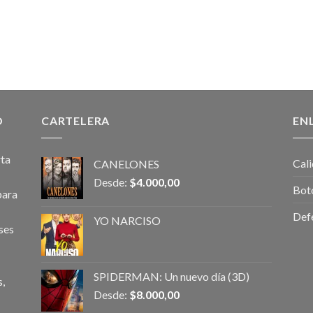
O
CARTELERA
EN
rta
Cali
CANELONES
Desde:
$
4.000,00
Bot
para
Def
YO NARCISO
ses
SPIDERMAN: Un nuevo día (3D)
,
Desde:
$
8.000,00