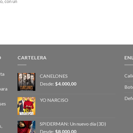
no, con un
O
CARTELERA
EN
rta
Cali
CANELONES
Desde:
$
4.000,00
Bot
para
Def
YO NARCISO
ses
SPIDERMAN: Un nuevo día (3D)
,
Desde:
$
8.000,00