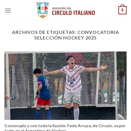
Saltar
0
al
contenido
ARCHIVOS DE ETIQUETAS:
CONVOCATORIA
SELECCIÓN HOCKEY 2025
Convocado y con toda la ilusión: Fede Arruza, de Círculo, va por
todo en el Argentino de Hockey