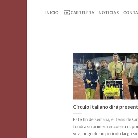
Saltar
local_activity
al
INICIO
CARTELERA
NOTICIAS
CONT
contenido
Círculo Italiano dirá presen
Este fin de semana, el tenis de Cír
tendrá su primera encuentro: po
vez, luego de un periodo largo si