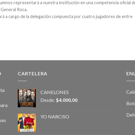
lumnos representará a nuestra institución en una competencia oficial del
e General Roca.
ará a cargo de la delegación compuesta por cuatro jugadores de entre
O
CARTELERA
EN
rta
Cali
CANELONES
Desde:
$
4.000,00
Bot
para
Def
YO NARCISO
ses